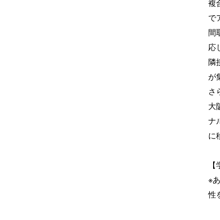
複
で
間
応
隣
が
さ
大
ナ
に
【
※
性