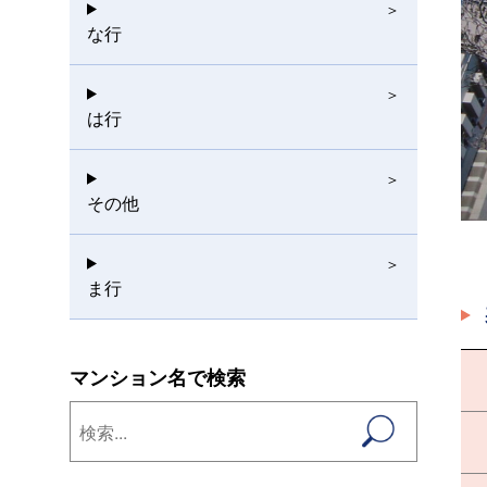
な行
は行
その他
ま行
マンション名で検索