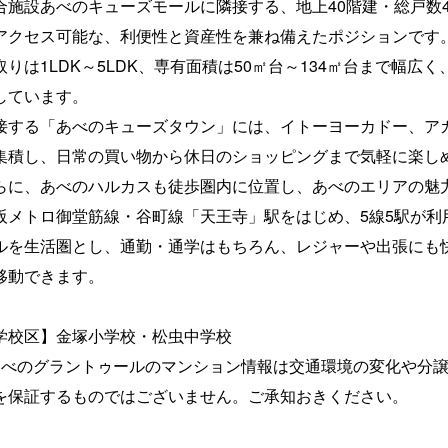
合施設あべのキューズモールに隣接する、地上40階建・総戸数
アクセス可能な、利便性と資産性を兼ね備えたポジションです
取りは1LDK～5LDK、専有面積は50㎡台～134㎡台まで幅
しています。
接する「あべのキューズタウン」には、イトーヨーカドー、ア
集積し、日常の買い物から休日のショッピングまで気軽に楽し
らに、あべのハルカスも徒歩圏内に位置し、あべのエリアの魅
阪メトロ御堂筋線・谷町線「天王寺」駅をはじめ、5線5駅が
ルを生活圏とし、通勤・通学はもちろん、レジャーや出張にも
移動できます。
学校区】金塚小学校・松虫中学校
あべのグラントゥールのマンション情報は交通環境の変化や分
を保証するものではございません。ご承知おきください。