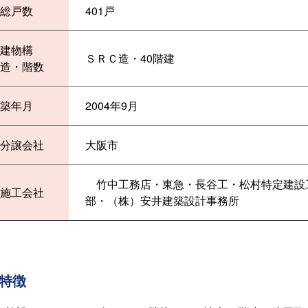
総戸数
401戸
建物構
ＳＲＣ造・40階建
造・階数
築年月
2004年9月
分譲会社
大阪市
竹中工務店・東急・長谷工・松村特定建設
施工会社
部・（株）安井建築設計事務所
特徴