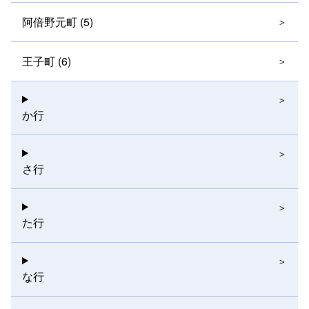
阿倍野元町 (5)
王子町 (6)
か行
さ行
た行
な行