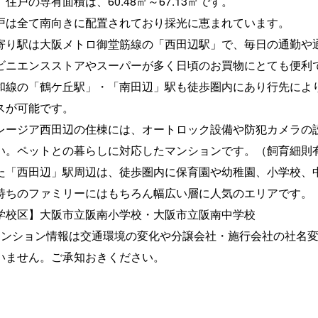
、住戸の専有面積は、60.48㎡～67.13㎡です。
戸は全て南向きに配置されており採光に恵まれています。
寄り駅は大阪メトロ御堂筋線の「西田辺駅」で、毎日の通勤や
ビニエンスストアやスーパーが多く日頃のお買物にとても便利
和線の「鶴ケ丘駅」・「南田辺」駅も徒歩圏内にあり行先によ
スが可能です。
レージア西田辺の住棟には、オートロック設備や防犯カメラの
い。ペットとの暮らしに対応したマンションです。（飼育細則
た「西田辺」駅周辺は、徒歩圏内に保育園や幼稚園、小学校、
持ちのファミリーにはもちろん幅広い層に人気のエリアです。
学校区】大阪市立阪南小学校・大阪市立阪南中学校
マンション情報は交通環境の変化や分譲会社・施行会社の社名
いません。ご承知おきください。