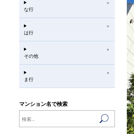
な行
は行
その他
ま行
マンション名で検索