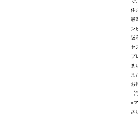
で
住
最
ン
阪
セ
プ
ま
ま
お
【
※
ざ