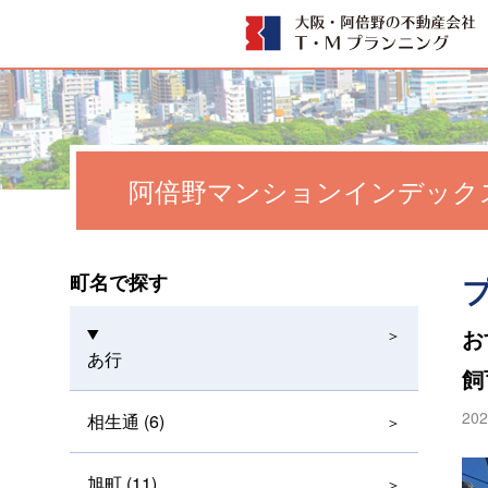
阿倍野マンションインデック
町名で探す
お
あ行
飼
202
相生通 (6)
旭町 (11)