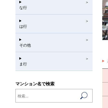
な行
は行
その他
ま行
マンション名で検索