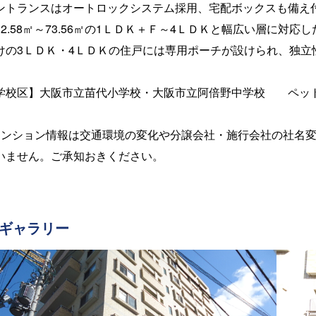
ントランスはオートロックシステム採用、宅配ボックスも備え付
32.58㎡～73.56㎡の1ＬＤＫ＋Ｆ～4ＬＤＫと幅広い層に対
けの3ＬＤＫ・4ＬＤＫの住戸には専用ポーチが設けられ、独立
学校区】大阪市立苗代小学校・大阪市立阿倍野中学校 ペッ
マンション情報は交通環境の変化や分譲会社・施行会社の社名
いません。ご承知おきください。
ギャラリー