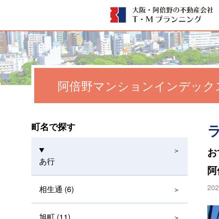
阿倍野マンションインデック
町名で探す
お
あ行
阿
202
相生通 (6)
旭町 (11)