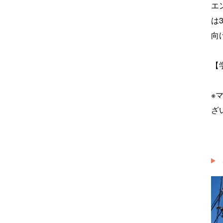
エ
は
向
【
※
ざ