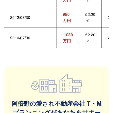
980
52.20
2012/03/30
2L
万円
㎡
1,080
52.20
2010/07/30
2L
万円
㎡
阿倍野の愛され不動産会社 T・M
プランニングがあなたをサポー