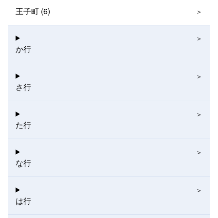
王子町 (6)
か行
さ行
た行
な行
は行