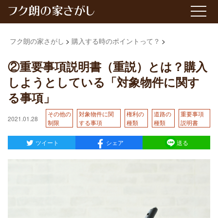
フク朗の家さがし
購入する時のポイントって？
②重要事項説明書（重説）とは？購入
しようとしている「対象物件に関す
る事項」
その他の
対象物件に関
権利の
道路の
重要事項
2021.01.28
制限
する事項
種類
種類
説明書
ツイート
シェア
送る