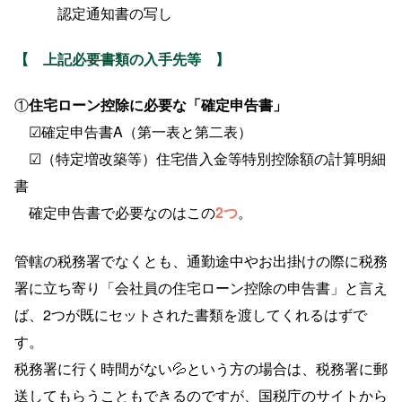
認定通知書の写し
【 上記
必要書類の入手先等
】
①
住宅ローン控除に必要な「確定申告書」
☑確定申告書A（第一表と第二表）
☑（特定増改築等）住宅借入金等特別控除額の計算明細
書
確定申告書で必要なのはこの
2つ
。
管轄の税務署でなくとも、通勤途中やお出掛けの際に税務
署に立ち寄り「会社員の住宅ローン控除の申告書」と言え
ば、2つが既にセットされた書類を渡してくれるはずで
す。
税務署に行く時間がない💦という方の場合は、税務署に郵
送してもらうこともできるのですが、国税庁のサイトから