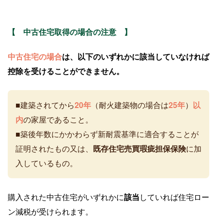
【 中古住宅取得の場合の注意 】
中古住宅の場合
は、以下のいずれかに該当していなければ
控除を受けることができません。
■建築されてから
20年
（耐火建築物の場合は
25年
）
以
内
の家屋であること。
■築後年数にかかわらず新耐震基準に適合することが
証明されたもの又は、
既存住宅売買瑕疵担保保険
に加
入しているもの。
購入された中古住宅がいずれかに
該当
していれば住宅ロー
ン減税が受けられます。