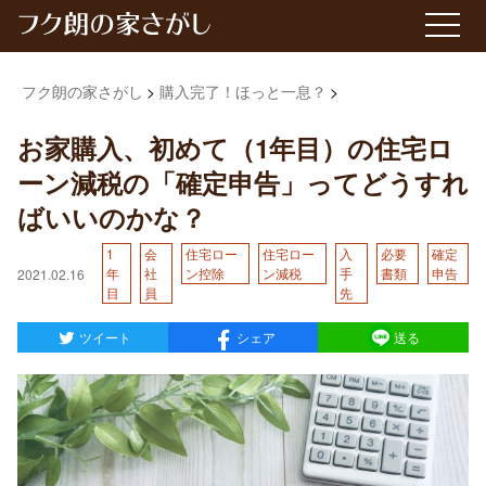
フク朗の家さがし
購入完了！ほっと一息？
お家購入、初めて（1年目）の住宅ロ
ーン減税の「確定申告」ってどうすれ
ばいいのかな？
1
会
住宅ロー
住宅ロー
入
必要
確定
年
社
ン控除
ン減税
手
書類
申告
2021.02.16
目
員
先
ツイート
シェア
送る