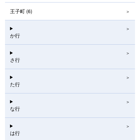
王子町 (6)
か行
さ行
た行
な行
は行