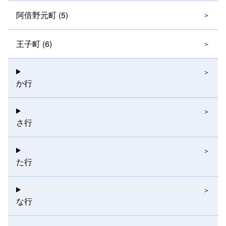
阿倍野元町 (5)
王子町 (6)
か行
さ行
た行
な行